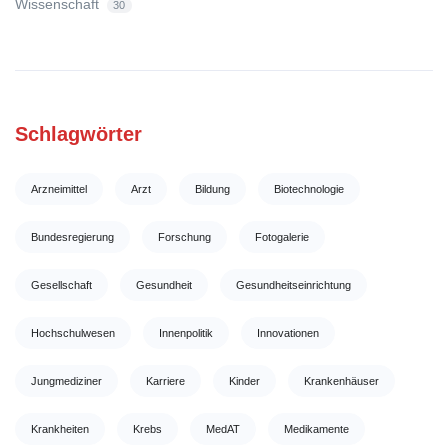
Wissenschaft
30
Schlagwörter
Arzneimittel
Arzt
Bildung
Biotechnologie
Bundesregierung
Forschung
Fotogalerie
Gesellschaft
Gesundheit
Gesundheitseinrichtung
Hochschulwesen
Innenpolitik
Innovationen
Jungmediziner
Karriere
Kinder
Krankenhäuser
Krankheiten
Krebs
MedAT
Medikamente