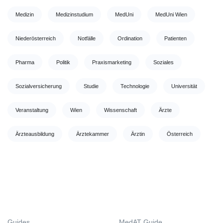
Medizin
Medizinstudium
MedUni
MedUni Wien
Niederösterreich
Notfälle
Ordination
Patienten
Pharma
Politik
Praxismarketing
Soziales
Sozialversicherung
Studie
Technologie
Universität
Veranstaltung
Wien
Wissenschaft
Ärzte
Ärzteausbildung
Ärztekammer
Ärztin
Österreich
Guides
MedAT Guide