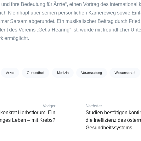
und ihre Bedeutung für Ärzte“, einen Vortrag des international
drich Kleinhapl über seinen persönlichen Karriereweg sowie Ein
Omar Sarsam abgerundet. Ein musikalischer Beitrag durch Friedr
ent des Vereins „Get a Hearing“ ist, wurde mit freundlicher Unt
k ermöglicht.
Ärzte
Gesundheit
Medizin
Veranstaltung
Wissenschaft
Voriger
Nächster
vigation
Vorheriger Beitrag:
Nächster Beitrag:
konkret Herbstforum: Ein
Studien bestätigen kontin
anges Leben – mit Krebs?
die Ineffizienz des öster
Gesundheitssystems