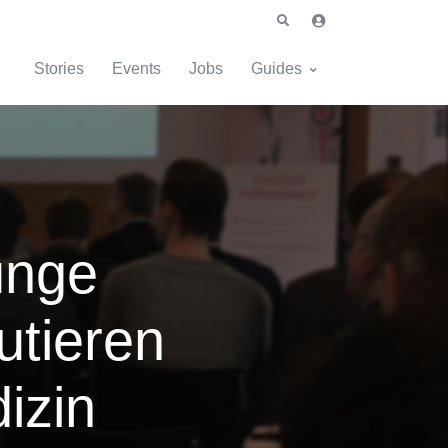
Stories
Events
Jobs
Guides
unge
utieren
izin