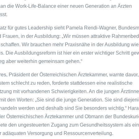
an die Work-Life-Balance einer neuen Generation an Ärzten
st.
atz für gutes Leadership sieht Pamela Rendi-Wagner, Bundesmin
 Frauen, in der Ausbildung: „Wir müssen attraktive Rahmenbe
 schaffen. Wir brauchen mehr Praxisnähe in der Ausbildung wie
is. Die Ausbildungsreform ist hier ein erster wichtiger Schritt ge
g aber weiterhin gemeinsam gehen.“
s, Präsident der Österreichischen Ärztekammer, warnte davor,
em schlecht zu reden, forderte stattdessen eine realistische
zung mit vorhandenen Schwierigkeiten. An die jungen Ärztinne
h mit den Worten: „Sie sind die junge Generation. Sie sind diejen
andeln werden und deshalb sind Sie besonders wichtig.“ Hara
der Österreichischen Ärztekammer und Obmann der Bundeskurie
nete den ungesteuerten Zugang zum Gesundheitssystem als ein
r adäquaten Versorgung und Ressourcenverteilung.