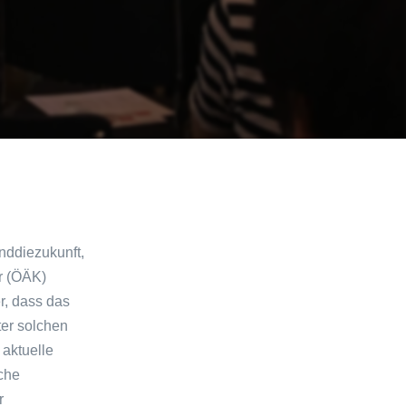
nddiezukunft,
r (ÖÄK)
r, dass das
er solchen
aktuelle
che
r