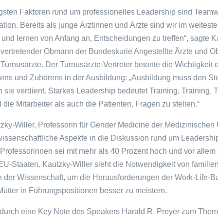
tigsten Faktoren rund um professionelles Leadership sind Teamw
ion. Bereits als junge Ärztinnen und Ärzte sind wir im weitest
 und lernen von Anfang an, Entscheidungen zu treffen“, sagte K
llvertretender Obmann der Bundeskurie Angestellte Ärzte und 
urnusärzte. Der Turnusärzte-Vertreter betonte die Wichtigkeit 
gens und Zuhörens in der Ausbildung: „Ausbildung muss den St
ie verdient. Starkes Leadership bedeutet Training, Training, 
 die Mitarbeiter als auch die Patienten, Fragen zu stellen.“
ky-Willer, Professorin für Gender Medicine der Medizinischen 
issenschaftliche Aspekte in die Diskussion rund um Leadership 
Professorinnen sei mit mehr als 40 Prozent hoch und vor allem 
EU-Staaten. Kautzky-Willer sieht die Notwendigkeit von familie
 der Wissenschaft, um die Herausforderungen der Work-Life-Ba
Mütter in Führungspositionen besser zu meistern.
durch eine Key Note des Speakers Harald R. Preyer zum The