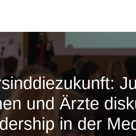
rsinddiezukunft: J
nen und Ärzte disk
dership in der Med