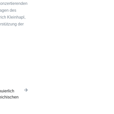
 konzertierenden
lagen des
ich Kleinhapl,
erstützung der
uierlich
reichischen