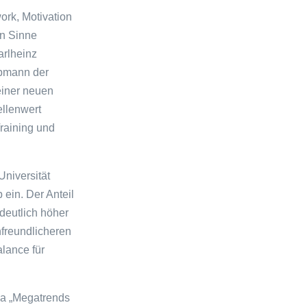
ork, Motivation
en Sinne
arlheinz
Obmann der
einer neuen
ellenwert
Training und
Universität
ein. Der Anteil
deutlich höher
nfreundlicheren
lance für
ma „Megatrends