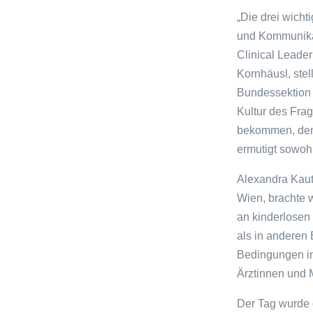
„Die drei wich
und Kommunikat
Clinical Leader
Kornhäusl, ste
Bundessektion T
Kultur des Fra
bekommen, den s
ermutigt sowohl
Alexandra Kautz
Wien, brachte w
an kinderlosen 
als in anderen 
Bedingungen in
Ärztinnen und 
Der Tag wurde 