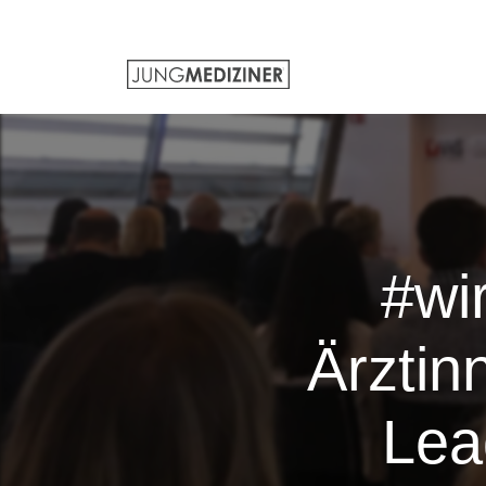
#wi
Ärztin
Lea