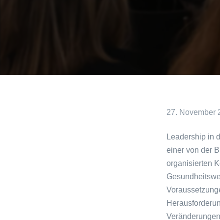
27. November 
Leadership in d
einer von der 
organisierten 
Gesundheitswe
Voraussetzunge
Herausforderun
Veränderungen