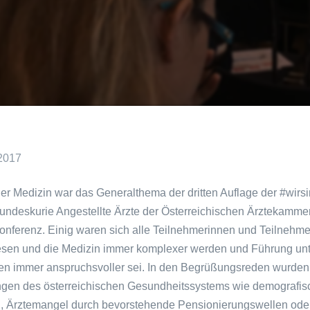
2017
er Medizin war das Generalthema der dritten Auflage der #wirsi
Bundeskurie Angestellte Ärzte der Österreichischen Ärztekamme
Konferenz. Einig waren sich alle Teilnehmerinnen und Teilnehme
sen und die Medizin immer komplexer werden und Führung unt
n immer anspruchsvoller sei. In den Begrüßungsreden wurden 
gen des österreichischen Gesundheitssystems wie demografis
, Ärztemangel durch bevorstehende Pensionierungswellen ode