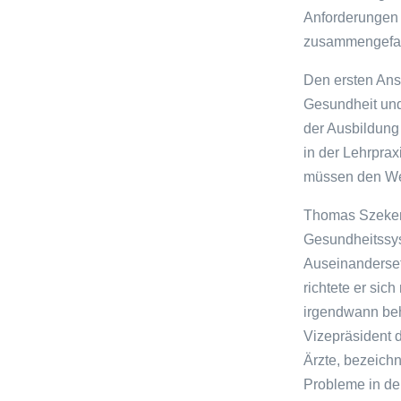
Anforderungen 
zusammengefas
Den ersten Ans
Gesundheit und
der Ausbildung
in der Lehrprax
müssen den We
Thomas Szekere
Gesundheitssyst
Auseinanderset
richtete er sic
irgendwann beh
Vizepräsident 
Ärzte, bezeich
Probleme in de