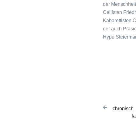
der Menschheit 
Cellisten Frie
Kabarettisten 
der auch Präsid
Hypo Steiermar
Tags:
Post na
chronisch_
l