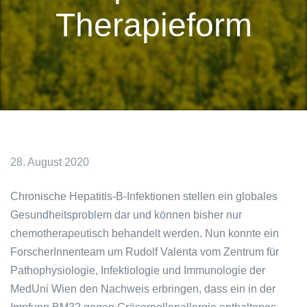
Therapieform
28. August 2020
Chronische Hepatitis-B-Infektionen stellen ein globales
Gesundheitsproblem dar und können bisher nur
chemotherapeutisch behandelt werden. Nun konnte ein
ForscherInnenteam um Rudolf Valenta vom Zentrum für
Pathophysiologie, Infektiologie und Immunologie der
MedUni Wien den Nachweis erbringen, dass ein in der