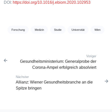
DOI:
https://doi.org/10.1016/j.ebiom.2020.102953
Tags:
Forschung
Medizin
Studie
Universität
Wien
Voriger
Post navigation
Vorherige
Gesundheitsministerium: Generalprobe der
Corona-Ampel erfolgreich absolviert
Nächster
Nächster Beitrag:
Allianz: Wiener Gesundheitsbranche an die
Spitze bringen