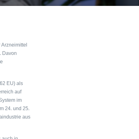
 Arzneimittel
. Davon
te
62 EU) als
rreich auf
 System im
am 24. und 25.
aindustrie aus
s auch in