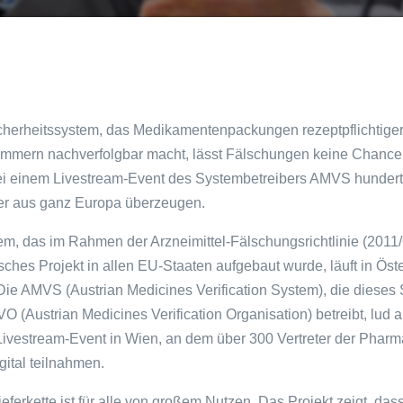
icherheitssystem, das Medikamentenpackungen rezeptpflichtiger
mmern nachverfolgbar macht, lässt Fälschungen keine Chance
ei einem Livestream-Event des Systembetreibers AMVS hunder
eter aus ganz Europa überzeugen.
m, das im Rahmen der Arzneimittel-Fälschungsrichtlinie (2011/
hes Projekt in allen EU-Staaten aufgebaut wurde, läuft in Öste
 Die AMVS (Austrian Medicines Verification System), die dieses
O (Austrian Medicines Verification Organisation) betreibt, lud 
Livestream-Event in Wien, an dem über 300 Vertreter der Pharm
ital teilnahmen.
ieferkette ist für alle von großem Nutzen. Das Projekt zeigt, das