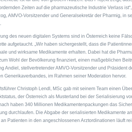
rdernden Zeiten auf die pharmazeutische Industrie Verlass ist“
og, AMVO-Vorsitzender und Generalsekretär der Pharmig, in se
.
rung des neuen digitalen Systems sind in Österreich keine Fäls
ette aufgetaucht. „Wir haben sichergestellt, dass die Patientinn
inale und wirksame Medikamente erhalten. Dabei hat die Pharma
zum Wohl der Bevölkerung finanziert, einen maßgeblichen Beitra
ng Andiel, stellvertretender AMVO-Vorsitzender und Präsident d
en Generikaverbandes, im Rahmen seiner Moderation hervor.
führer Christoph Lendl, MSc gab mit seinem Team einen Über
ktstatus, der Österreich als Musterland bei der Serialisierung vo
nach haben 340 Millionen Medikamentenpackungen das Sicher
hrung durchlaufen. Die Abgabe der serialisierten Medikamente a
an Patienten in den angeschlossenen Arztordinationen läuft re