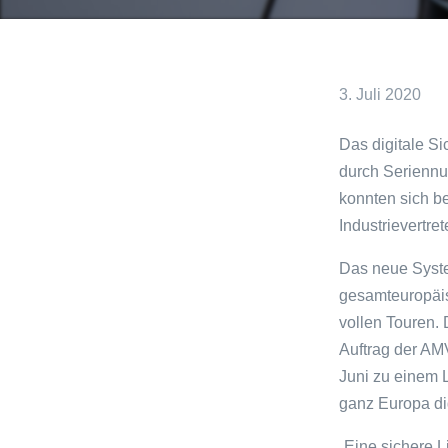
3. Juli 2020
Das digitale S
durch Seriennu
konnten sich b
Industrievertr
Das neue Syste
gesamteuropäisc
vollen Touren.
Auftrag der AMV
Juni zu einem 
ganz Europa dig
„Eine sichere L