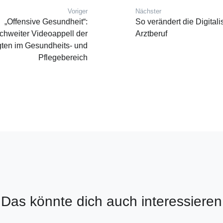
Voriger
Nächster
vigation
Vorheriger Beitrag:
Nächster Beitrag:
„Offensive Gesundheit“:
So verändert die Digital
ichweiter Videoappell der
Arztberuf
gten im Gesundheits- und
Pflegebereich
Das könnte dich auch interessieren