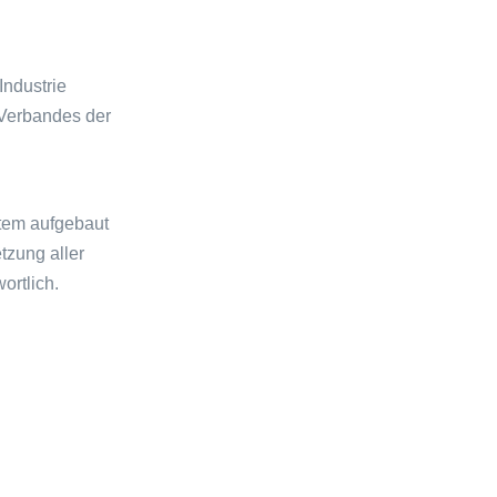
ndustrie
 Verbandes der
stem aufgebaut
tzung aller
ortlich.