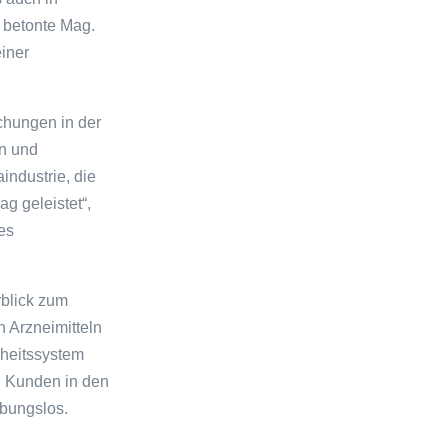
, betonte Mag.
iner
chungen in der
en und
industrie, die
g geleistet“,
es
blick zum
n Arzneimitteln
heitssystem
n Kunden in den
ibungslos.