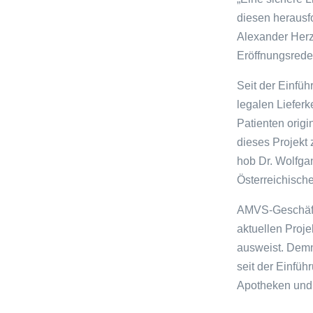
diesen herausfo
Alexander Herz
Eröffnungsrede
Seit der Einfüh
legalen Lieferk
Patienten orig
dieses Projekt 
hob Dr. Wolfga
Österreichisch
AMVS-Geschäfts
aktuellen Proje
ausweist. Dem
seit der Einfü
Apotheken und 