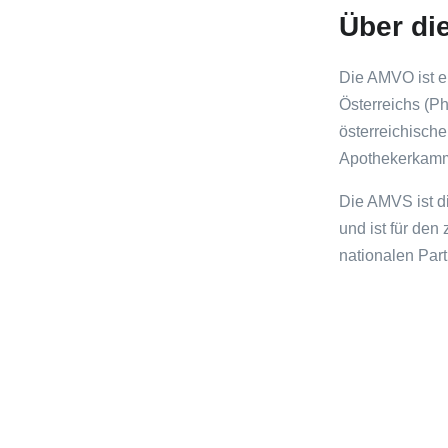
Über di
Die AMVO ist e
Österreichs (P
österreichisch
Apothekerkamm
Die AMVS ist d
und ist für den
nationalen Par
Tags: