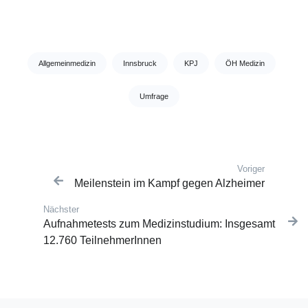
Tags:
Allgemeinmedizin
Innsbruck
KPJ
ÖH Medizin
Umfrage
Voriger
Post navigation
Vorherige
Meilenstein im Kampf gegen Alzheimer
Nächster
Nächster Beitrag:
Aufnahmetests zum Medizinstudium: Insgesamt
12.760 TeilnehmerInnen