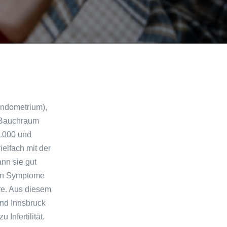
Endometrium),
m Bauchraum
0.000 und
ielfach mit der
nn sie gut
chen Symptome
re. Aus diesem
und Innsbruck
nfertilität.