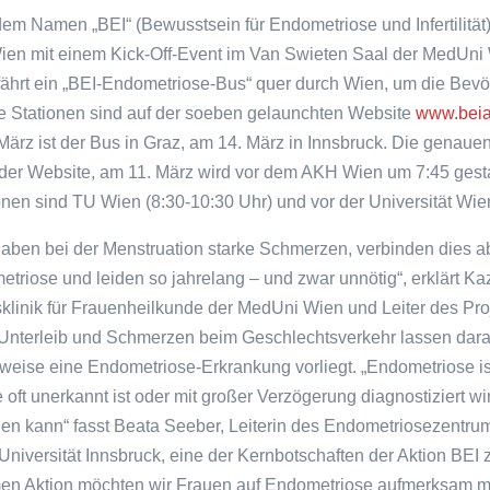
dem Namen „BEI“ (Bewusstsein für Endometriose und Infertilität
ien mit einem Kick-Off-Event im Van Swieten Saal der MedUni
 fährt ein „BEI-Endometriose-Bus“ quer durch Wien, um die Bev
lle Stationen sind auf der soeben gelaunchten Website
www.beiau
März ist der Bus in Graz, am 14. März in Innsbruck. Die genaue
 der Website, am 11. März wird vor dem AKH Wien um 7:45 gesta
nen sind TU Wien (8:30-10:30 Uhr) und vor der Universität Wien
haben bei der Menstruation starke Schmerzen, verbinden dies a
etriose und leiden so jahrelang – und zwar unnötig“, erklärt K
sklinik für Frauenheilkunde der MedUni Wien und Leiter des Pro
nterleib und Schmerzen beim Geschlechtsverkehr lassen dara
weise eine Endometriose-Erkrankung vorliegt. „Endometriose is
 oft unerkannt ist oder mit großer Verzögerung diagnostiziert wir
en kann“ fasst Beata Seeber, Leiterin des Endometriosezentru
Universität Innsbruck, eine der Kernbotschaften der Aktion BEI
en Aktion möchten wir Frauen auf Endometriose aufmerksam 