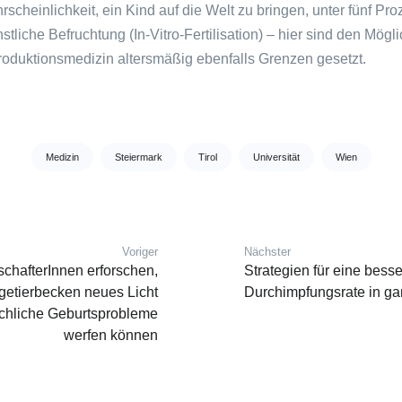
scheinlichkeit, ein Kind auf die Welt zu bringen, unter fünf Proz
nstliche Befruchtung (In-Vitro-Fertilisation) – hier sind den Mögl
duktionsmedizin altersmäßig ebenfalls Grenzen gesetzt.
Medizin
Steiermark
Tirol
Universität
Wien
Voriger
Nächster
vigation
Vorheriger Beitrag:
Nächster Beitrag:
chafterInnen erforschen,
Strategien für eine bess
getierbecken neues Licht
Durchimpfungsrate in g
chliche Geburtsprobleme
werfen können