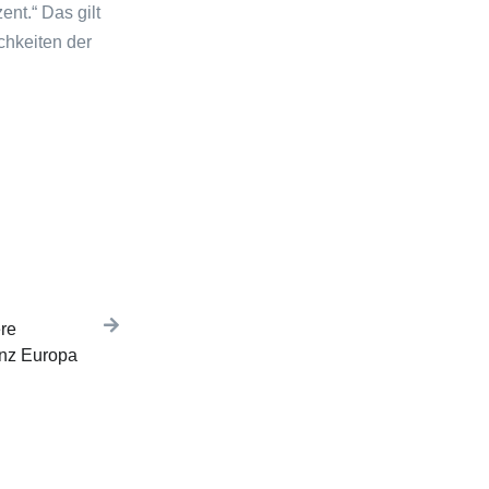
ent.“ Das gilt
ichkeiten der
ere
anz Europa