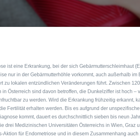
se ist eine Erkrankung, bei der sich Gebärmutterschleimhaut (
ise nur in der Gebärmutterhöhle vorkommt, auch außerhalb i
ort zu lokalen entzündlichen Veränderungen führt. Zwischen 12
in Österreich sind davon betroffen, die Dunkelziffer ist hoch – v
ruchtbar zu werden. Wird die Erkrankung frühzeitig erkannt, ka
ie Fertilität erhalten werden. Bis es aufgrund der unspezifis
Diagnose kommt, dauert es durchschnittlich sieben bis neun Jah
ie drei Medizinischen Universitäten Österreichs in Wien, Graz 
-Aktion für Endometriose und in diesem Zusammenhang auch zu I