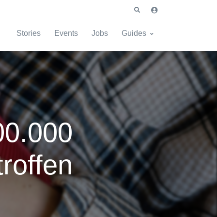
Stories
Events
Jobs
Guides
00.000
troffen