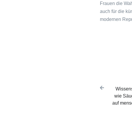
Frauen die Wahr
auch für die kü
modernen Repro
Tags:
Post na
Wissens
wie Säu
auf mens