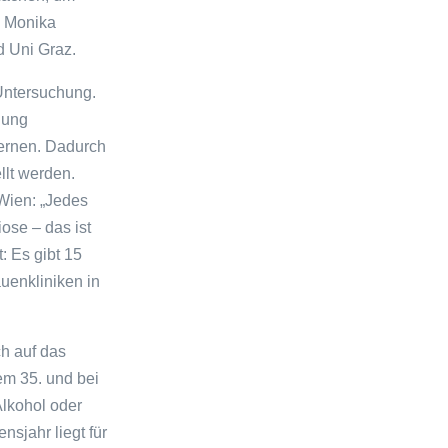
n Monika
d Uni Graz.
-Untersuchung.
lung
fernen. Dadurch
llt werden.
Wien: „Jedes
ose – das ist
t: Es gibt 15
enkliniken in
ch auf das
em 35. und bei
Alkohol oder
nsjahr liegt für