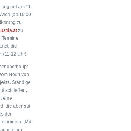
) beginnt am 11.
 Wien (ab 18:00
ölkerung zu
stria.at
zu
n Termine
rtet, die
 (11-12 Uhr).
ber überhaupt
azem Nouri von
jekts. Ständige
uf schließen,
t eine
d, die aber gut
ms der
 zusammen. „Mit
machen, um