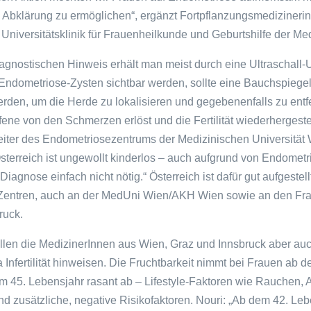
ge Abklärung zu ermöglichen“, ergänzt Fortpflanzungsmedizineri
 Universitätsklinik für Frauenheilkunde und Geburtshilfe der Me
iagnostischen Hinweis erhält man meist durch eine Ultraschall
 Endometriose-Zysten sichtbar werden, sollte eine Bauchspiege
erden, um die Herde zu lokalisieren und gegebenenfalls zu ent
fene von den Schmerzen erlöst und die Fertilität wiederhergeste
iter des Endometriosezentrums der Medizinischen Universität 
Österreich ist ungewollt kinderlos – auch aufgrund von Endometri
 Diagnose einfach nicht nötig.“ Österreich ist dafür gut aufgestell
entren, auch an der MedUni Wien/AKH Wien sowie an den Frau
ruck.
ollen die MedizinerInnen aus Wien, Graz und Innsbruck aber au
Infertilität hinweisen. Die Fruchtbarkeit nimmt bei Frauen ab d
 45. Lebensjahr rasant ab – Lifestyle-Faktoren wie Rauchen, 
d zusätzliche, negative Risikofaktoren. Nouri: „Ab dem 42. Lebe