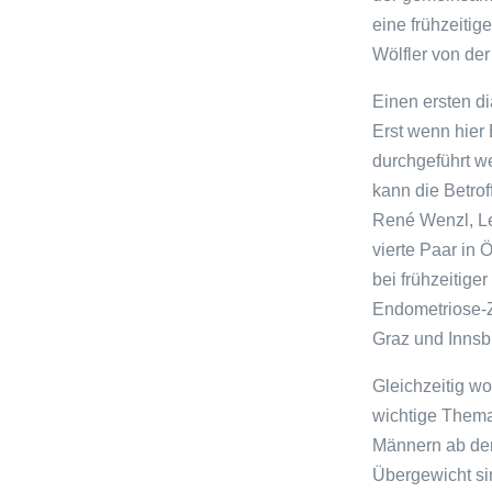
eine frühzeiti
Wölfler von der
Einen ersten d
Erst wenn hier
durchgeführt w
kann die Betrof
René Wenzl, Le
vierte Paar in 
bei frühzeitiger
Endometriose-Z
Graz und Innsb
Gleichzeitig w
wichtige Thema 
Männern ab dem
Übergewicht sin