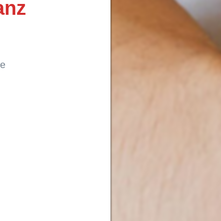
anz
he