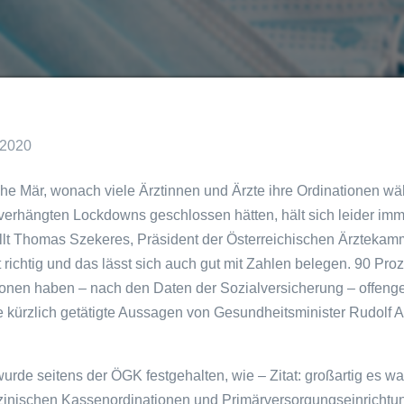
 2020
sche Mär, wonach viele Ärztinnen und Ärzte ihre Ordinationen w
verhängten Lockdowns geschlossen hätten, hält sich leider im
ellt Thomas Szekeres, Präsident der Österreichischen Ärztekamm
ht richtig und das lässt sich auch gut mit Zahlen belegen. 90 Proz
onen haben – nach den Daten der Sozialversicherung – offenge
 kürzlich getätigte Aussagen von Gesundheitsminister Rudolf 
.
wurde seitens der ÖGK festgehalten, wie – Zitat: großartig es war
inischen Kassenordinationen und Primärversorgungseinrichtun