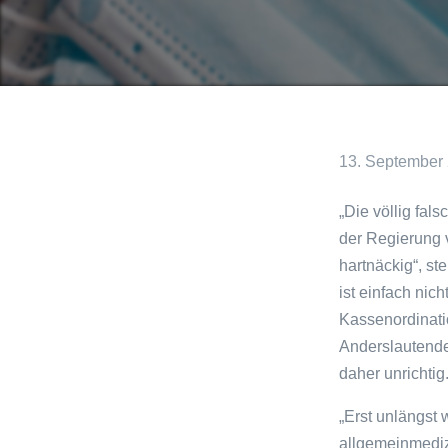
13. September
„Die völlig fal
der Regierung 
hartnäckig“, st
ist einfach nic
Kassenordinati
Anderslautende
daher unrichtig
„Erst unlängst 
allgemeinmediz