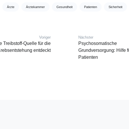
Ärzte
Ärztekammer
Gesundheit
Patienten
Sicherheit
Voriger
Nächster
vigation
Vorheriger Beitrag:
Nächster Beitrag:
 Treibstoff-Quelle für die
Psychosomatische
rebsentstehung entdeckt
Grundversorgung: Hilfe f
Patienten