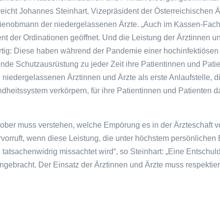
treicht Johannes Steinhart, Vizepräsident der Österreichischen
enobmann der niedergelassenen Ärzte. „Auch im Kassen-Fach
nt der Ordinationen geöffnet. Und die Leistung der Ärztinnen u
rtig: Diese haben während der Pandemie einer hochinfektiösen K
de Schutzausrüstung zu jeder Zeit ihre Patientinnen und Patie
 niedergelassenen Ärztinnen und Ärzte als erste Anlaufstelle, di
heitssystem verkörpern, für ihre Patientinnen und Patienten da
hober muss verstehen, welche Empörung es in der Ärzteschaft 
vorruft, wenn diese Leistung, die unter höchstem persönlichen 
 tatsachenwidrig missachtet wird“, so Steinhart: „Eine Entschul
ngebracht. Der Einsatz der Ärztinnen und Ärzte muss respektier