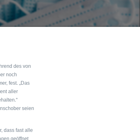
ährend des von
mer noch
er, fest. „Das
ent aller
halten.“
Anschober seien
, dass fast alle
gen geöffnet