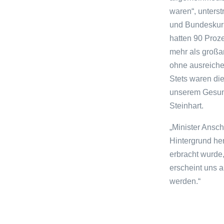
waren“, unters
und Bundeskuri
hatten 90 Proze
mehr als großa
ohne ausreichen
Stets waren die
unserem Gesund
Steinhart.
„Minister Ansc
Hintergrund her
erbracht wurde,
erscheint uns a
werden.“