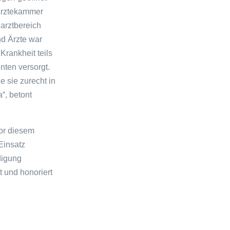
 Ärztekammer
arztbereich
nd Ärzte war
rankheit teils
nten versorgt.
e sie zurecht in
“, betont
vor diesem
Einsatz
digung
t und honoriert