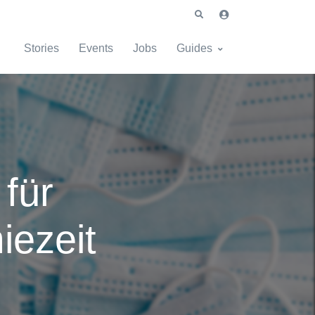
Stories
Events
Jobs
Guides
für
iezeit