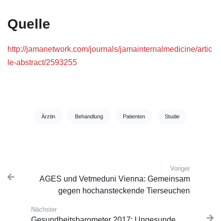
Quelle
http://jamanetwork.com/journals/jamainternalmedicine/artic
le-abstract/2593255
Tags:
Ärztin
Behandlung
Patienten
Studie
Voriger
Post navigation
Vorherige
AGES und Vetmeduni Vienna: Gemeinsam
gegen hochansteckende Tierseuchen
Nächster
Nächster Beitrag:
Gesundheitsbarometer 2017: Ungesunde